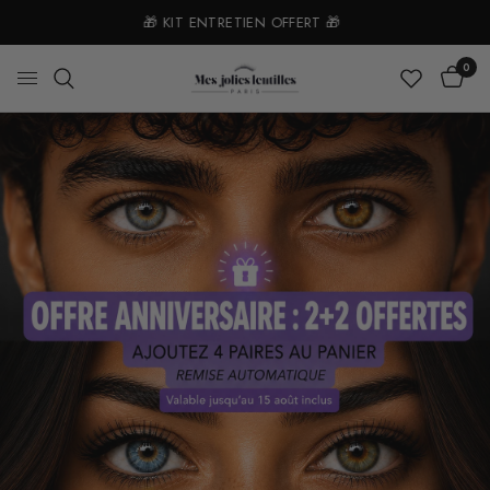
🎁 KIT ENTRETIEN OFFERT 🎁
O
0