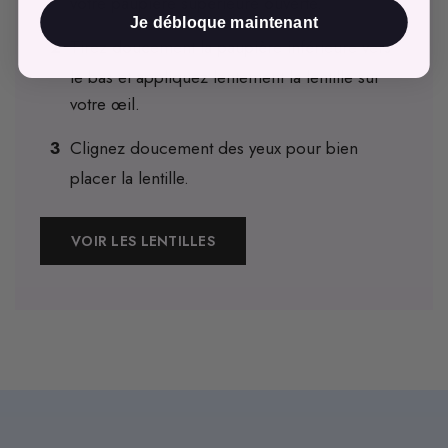
votre paupière supérieure ouverte.
Je débloque maintenant
Tirez doucement la paupière inférieure vers
le bas et appliquez lentement la lentille sur
votre œil.
Clignez doucement des yeux pour bien
placer la lentille.
VOIR LES LENTILLES