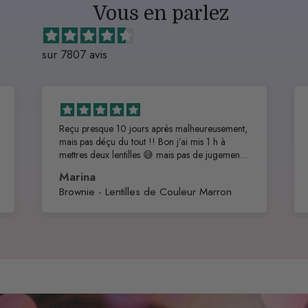
Vous en parlez
sur 7807 avis
Reçu presque 10 jours après malheureusement,
mais pas déçu du tout !! Bon j’ai mis 1 h à
mettres deux lentilles 😅 mais pas de jugement,
ce sont les premières de ma vie
Marina
Effet très naturel, aucune gêne et personne ne
Brownie - Lentilles de Couleur Marron
remarque que ce sont des lentilles , top !