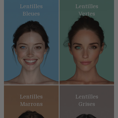
Lentilles
Lentilles
Bleues
Vertes
Lentilles
Lentilles
Marrons
Grises