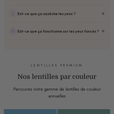
confort toute la journée
certifiées CE
encapsulé entre deux
Est-ce que ça assèche les yeux ?
couches
respirante anti-sécheresse
Est-ce que ça fonctionne sur les yeux foncés ?
résistent aux dépôts de protéines
conçues
spécifiquement pour couvrir les yeux foncés à très
foncés
LENTILLES PREMIUM
Nos lentilles par couleur
Parcourez notre gamme de lentilles de couleur
annuelles